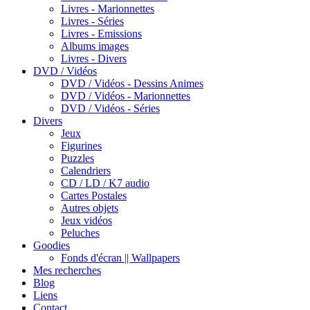
Livres - Marionnettes
Livres - Séries
Livres - Emissions
Albums images
Livres - Divers
DVD / Vidéos
DVD / Vidéos - Dessins Animes
DVD / Vidéos - Marionnettes
DVD / Vidéos - Séries
Divers
Jeux
Figurines
Puzzles
Calendriers
CD / LD / K7 audio
Cartes Postales
Autres objets
Jeux vidéos
Peluches
Goodies
Fonds d'écran || Wallpapers
Mes recherches
Blog
Liens
Contact