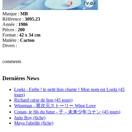
Marque :
MB
Référence :
3095.23
Année :
1986
Pièces :
200
Format :
42 x 34 cm
Matière :
Carton
Divers :
comments
Dernières News
Loeki - Enfin ! le petit lion chante ! Mon nom est Loeki (45
tours)
Richard cœur de lion (45 tours)
Wingman - 異次元ストーリー Wing Love
Conan, le fils du futur - 子 – 未来少年コナン (45 tours)
Judo Boy (fiche)
Maya l'abeille (fiche)