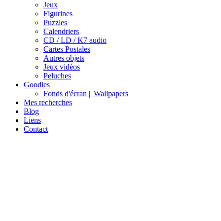
Jeux
Figurines
Puzzles
Calendriers
CD / LD / K7 audio
Cartes Postales
Autres objets
Jeux vidéos
Peluches
Goodies
Fonds d'écran || Wallpapers
Mes recherches
Blog
Liens
Contact