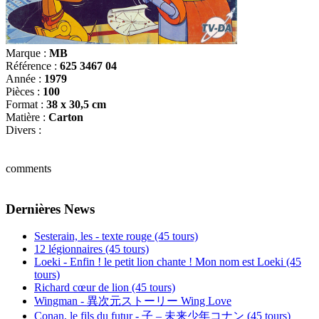
Marque :
MB
Référence :
625 3467 04
Année :
1979
Pièces :
100
Format :
38 x 30,5 cm
Matière :
Carton
Divers :
comments
Dernières News
Sesterain, les - texte rouge (45 tours)
12 légionnaires (45 tours)
Loeki - Enfin ! le petit lion chante ! Mon nom est Loeki (45
tours)
Richard cœur de lion (45 tours)
Wingman - 異次元ストーリー Wing Love
Conan, le fils du futur - 子 – 未来少年コナン (45 tours)