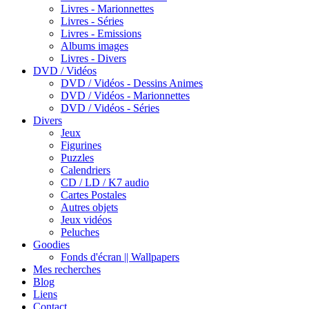
Livres - Marionnettes
Livres - Séries
Livres - Emissions
Albums images
Livres - Divers
DVD / Vidéos
DVD / Vidéos - Dessins Animes
DVD / Vidéos - Marionnettes
DVD / Vidéos - Séries
Divers
Jeux
Figurines
Puzzles
Calendriers
CD / LD / K7 audio
Cartes Postales
Autres objets
Jeux vidéos
Peluches
Goodies
Fonds d'écran || Wallpapers
Mes recherches
Blog
Liens
Contact