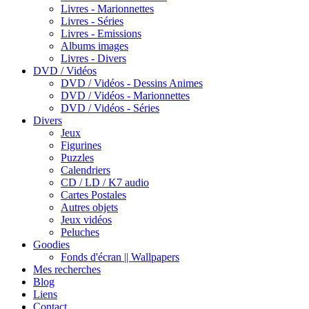
Livres - Marionnettes
Livres - Séries
Livres - Emissions
Albums images
Livres - Divers
DVD / Vidéos
DVD / Vidéos - Dessins Animes
DVD / Vidéos - Marionnettes
DVD / Vidéos - Séries
Divers
Jeux
Figurines
Puzzles
Calendriers
CD / LD / K7 audio
Cartes Postales
Autres objets
Jeux vidéos
Peluches
Goodies
Fonds d'écran || Wallpapers
Mes recherches
Blog
Liens
Contact