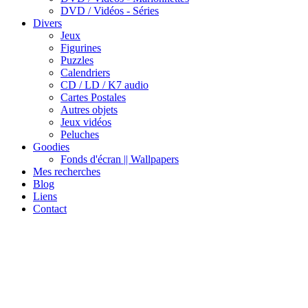
DVD / Vidéos - Séries
Divers
Jeux
Figurines
Puzzles
Calendriers
CD / LD / K7 audio
Cartes Postales
Autres objets
Jeux vidéos
Peluches
Goodies
Fonds d'écran || Wallpapers
Mes recherches
Blog
Liens
Contact