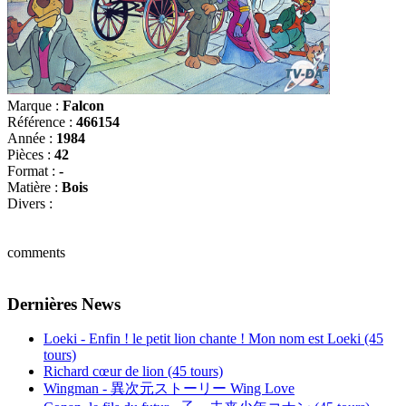
Marque :
Falcon
Référence :
466154
Année :
1984
Pièces :
42
Format :
-
Matière :
Bois
Divers :
comments
Dernières News
Loeki - Enfin ! le petit lion chante ! Mon nom est Loeki (45
tours)
Richard cœur de lion (45 tours)
Wingman - 異次元ストーリー Wing Love