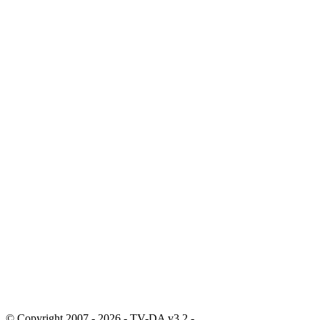
© Copyright 2007 - 2026 - TV-DA v3.2 -
Sitemap