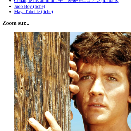
Conan, le fils du futur - 子 – 未来少年コナン (45 tours)
Judo Boy (fiche)
Maya l'abeille (fiche)
Zoom sur...