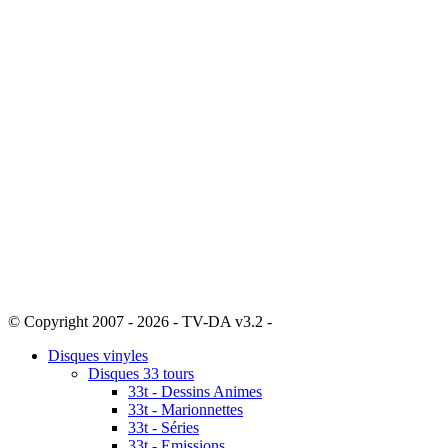
© Copyright 2007 - 2026 - TV-DA v3.2 -
Sitemap
Disques vinyles
Disques 33 tours
33t - Dessins Animes
33t - Marionnettes
33t - Séries
33t - Emissions