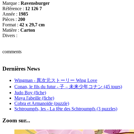
Marque :
Ravensburger
Référence :
12 126 7
Année :
1985
Pièces :
200
Format :
42 x 29,7 cm
Matière :
Carton
Divers :
comments
Dernières News
Wingman - 異次元ストーリー Wing Love
Conan, le fils du futur - 子 – 未来少年コナン (45 tours)
Judo Boy (fiche)
Maya l'abeille (fiche)
Cobra et Armanoïde (puzzle)
Schtroumpfs, les - La fête des Schtroumpfs (3 puzzles)
Zoom sur...