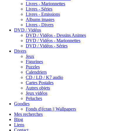
Livres - Marionnettes
Livres - Séries
Livres - Emissions
Albums images
Livres - Divers
DVD / Vidéos
DVD / Vidéos - Dessins Animes
DVD / Vidéos - Marionnettes
DVD / Vidéos - Séries
Divers
Jeux
Figurines
Puzzles
Calendriers
CD / LD / K7 audio
Cartes Postales
Autres objets
Jeux vidéos
Peluches
Goodies
Fonds d'écran || Wallpapers
Mes recherches
Blog
Liens
Contact