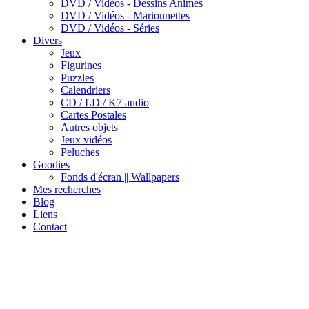
DVD / Vidéos - Dessins Animes
DVD / Vidéos - Marionnettes
DVD / Vidéos - Séries
Divers
Jeux
Figurines
Puzzles
Calendriers
CD / LD / K7 audio
Cartes Postales
Autres objets
Jeux vidéos
Peluches
Goodies
Fonds d'écran || Wallpapers
Mes recherches
Blog
Liens
Contact