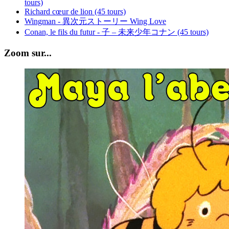
tours)
Richard cœur de lion (45 tours)
Wingman - 異次元ストーリー Wing Love
Conan, le fils du futur - 子 – 未来少年コナン (45 tours)
Zoom sur...