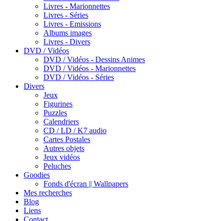
Livres - Marionnettes
Livres - Séries
Livres - Emissions
Albums images
Livres - Divers
DVD / Vidéos
DVD / Vidéos - Dessins Animes
DVD / Vidéos - Marionnettes
DVD / Vidéos - Séries
Divers
Jeux
Figurines
Puzzles
Calendriers
CD / LD / K7 audio
Cartes Postales
Autres objets
Jeux vidéos
Peluches
Goodies
Fonds d'écran || Wallpapers
Mes recherches
Blog
Liens
Contact