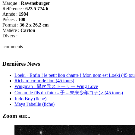
Marque :
Ravensburger
Référence :
623 5 774 6
Année :
1984
Pièces :
100
Format :
36,2 x 26,2 cm
Matière :
Carton
Divers :
comments
Dernières News
Loeki - Enfin ! le petit lion chante ! Mon nom est Loeki (45 tou
Richard cœur de lion (45 tours)
Wingman - 異次元ストーリー Wing Love
Conan, le fils du futur - 子 – 未来少年コナン (45 tours)
Judo Boy (fiche)
Maya l'abeille (fiche)
Zoom sur...