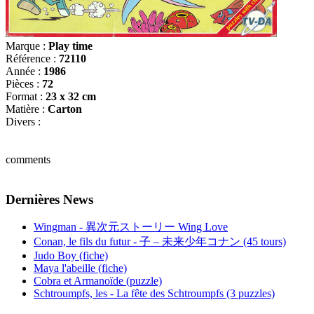
Marque :
Play time
Référence :
72110
Année :
1986
Pièces :
72
Format :
23 x 32 cm
Matière :
Carton
Divers :
comments
Dernières News
Wingman - 異次元ストーリー Wing Love
Conan, le fils du futur - 子 – 未来少年コナン (45 tours)
Judo Boy (fiche)
Maya l'abeille (fiche)
Cobra et Armanoïde (puzzle)
Schtroumpfs, les - La fête des Schtroumpfs (3 puzzles)