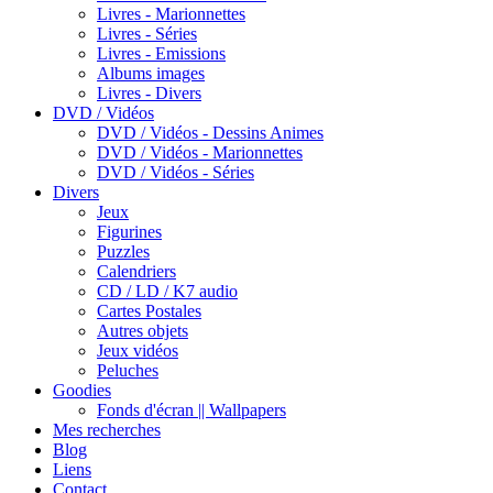
Livres - Marionnettes
Livres - Séries
Livres - Emissions
Albums images
Livres - Divers
DVD / Vidéos
DVD / Vidéos - Dessins Animes
DVD / Vidéos - Marionnettes
DVD / Vidéos - Séries
Divers
Jeux
Figurines
Puzzles
Calendriers
CD / LD / K7 audio
Cartes Postales
Autres objets
Jeux vidéos
Peluches
Goodies
Fonds d'écran || Wallpapers
Mes recherches
Blog
Liens
Contact