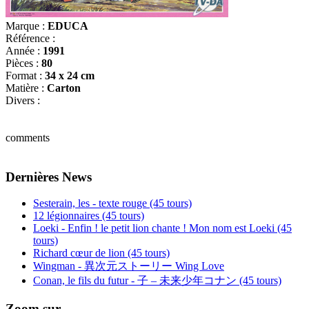
Marque :
EDUCA
Référence :
Année :
1991
Pièces :
80
Format :
34 x 24 cm
Matière :
Carton
Divers :
comments
Dernières News
Sesterain, les - texte rouge (45 tours)
12 légionnaires (45 tours)
Loeki - Enfin ! le petit lion chante ! Mon nom est Loeki (45
tours)
Richard cœur de lion (45 tours)
Wingman - 異次元ストーリー Wing Love
Conan, le fils du futur - 子 – 未来少年コナン (45 tours)
Zoom sur...