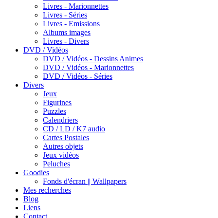
Livres - Marionnettes
Livres - Séries
Livres - Emissions
Albums images
Livres - Divers
DVD / Vidéos
DVD / Vidéos - Dessins Animes
DVD / Vidéos - Marionnettes
DVD / Vidéos - Séries
Divers
Jeux
Figurines
Puzzles
Calendriers
CD / LD / K7 audio
Cartes Postales
Autres objets
Jeux vidéos
Peluches
Goodies
Fonds d'écran || Wallpapers
Mes recherches
Blog
Liens
Contact