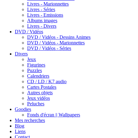
Livres - Marionnettes
Livres - Séries
Livres - Emissions
Albums images
Livres - Divers
DVD / Vidéos
DVD / Vidéos - Dessins Animes
DVD / Vidéos - Marionnettes
DVD / Vidéos - Séries
Divers
Jeux
Figurines
Puzzles
Calendriers
CD / LD / K7 audio
Cartes Postales
Autres objets
Jeux vidéos
Peluches
Goodies
Fonds d'écran || Wallpapers
Mes recherches
Blog
Liens
Contact