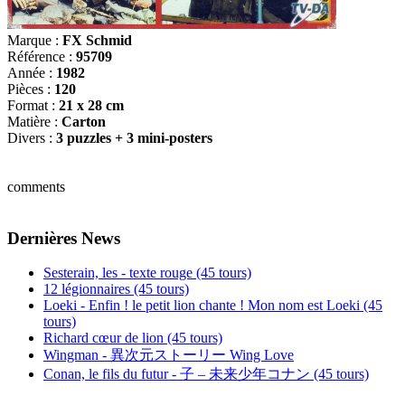
Marque :
FX Schmid
Référence :
95709
Année :
1982
Pièces :
120
Format :
21 x 28 cm
Matière :
Carton
Divers :
3 puzzles + 3 mini-posters
comments
Dernières News
Sesterain, les - texte rouge (45 tours)
12 légionnaires (45 tours)
Loeki - Enfin ! le petit lion chante ! Mon nom est Loeki (45
tours)
Richard cœur de lion (45 tours)
Wingman - 異次元ストーリー Wing Love
Conan, le fils du futur - 子 – 未来少年コナン (45 tours)