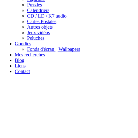
Puzzles
Calendriers
CD / LD / K7 audio
Cartes Postales
Autres objets
Jeux vidéos
Peluches
Goodies
Fonds d'écran || Wallpapers
Mes recherches
Blog
Liens
Contact