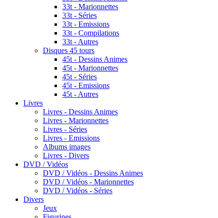
33t - Marionnettes
33t - Séries
33t - Emissions
33t - Compilations
33t - Autres
Disques 45 tours
45t - Dessins Animes
45t - Marionnettes
45t - Séries
45t - Emissions
45t - Autres
Livres
Livres - Dessins Animes
Livres - Marionnettes
Livres - Séries
Livres - Emissions
Albums images
Livres - Divers
DVD / Vidéos
DVD / Vidéos - Dessins Animes
DVD / Vidéos - Marionnettes
DVD / Vidéos - Séries
Divers
Jeux
Figurines