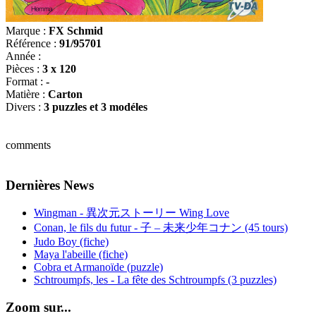
Marque :
FX Schmid
Référence :
91/95701
Année :
Pièces :
3 x 120
Format :
-
Matière :
Carton
Divers :
3 puzzles et 3 modéles
comments
Dernières News
Wingman - 異次元ストーリー Wing Love
Conan, le fils du futur - 子 – 未来少年コナン (45 tours)
Judo Boy (fiche)
Maya l'abeille (fiche)
Cobra et Armanoïde (puzzle)
Schtroumpfs, les - La fête des Schtroumpfs (3 puzzles)
Zoom sur...