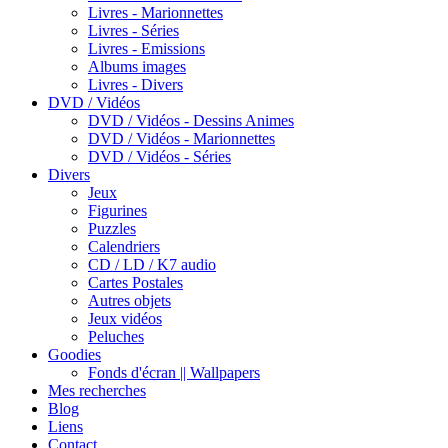
Livres - Marionnettes
Livres - Séries
Livres - Emissions
Albums images
Livres - Divers
DVD / Vidéos
DVD / Vidéos - Dessins Animes
DVD / Vidéos - Marionnettes
DVD / Vidéos - Séries
Divers
Jeux
Figurines
Puzzles
Calendriers
CD / LD / K7 audio
Cartes Postales
Autres objets
Jeux vidéos
Peluches
Goodies
Fonds d'écran || Wallpapers
Mes recherches
Blog
Liens
Contact