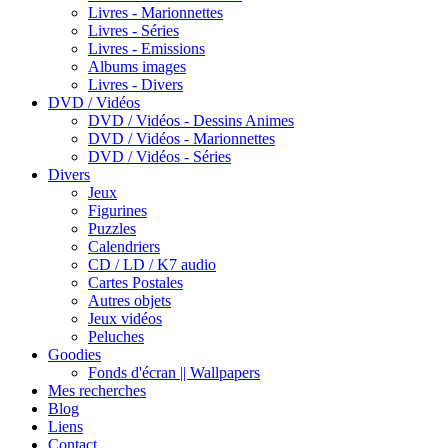
Livres - Marionnettes
Livres - Séries
Livres - Emissions
Albums images
Livres - Divers
DVD / Vidéos
DVD / Vidéos - Dessins Animes
DVD / Vidéos - Marionnettes
DVD / Vidéos - Séries
Divers
Jeux
Figurines
Puzzles
Calendriers
CD / LD / K7 audio
Cartes Postales
Autres objets
Jeux vidéos
Peluches
Goodies
Fonds d'écran || Wallpapers
Mes recherches
Blog
Liens
Contact