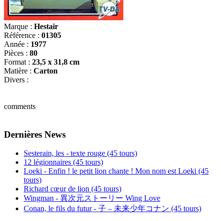
Marque :
Hestair
Référence :
01305
Année :
1977
Pièces :
80
Format :
23,5 x 31,8 cm
Matière :
Carton
Divers :
comments
Dernières News
Sesterain, les - texte rouge (45 tours)
12 légionnaires (45 tours)
Loeki - Enfin ! le petit lion chante ! Mon nom est Loeki (45
tours)
Richard cœur de lion (45 tours)
Wingman - 異次元ストーリー Wing Love
Conan, le fils du futur - 子 – 未来少年コナン (45 tours)