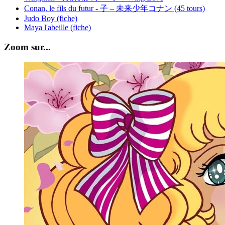
Conan, le fils du futur - 子 – 未来少年コナン (45 tours)
Judo Boy (fiche)
Maya l'abeille (fiche)
Zoom sur...