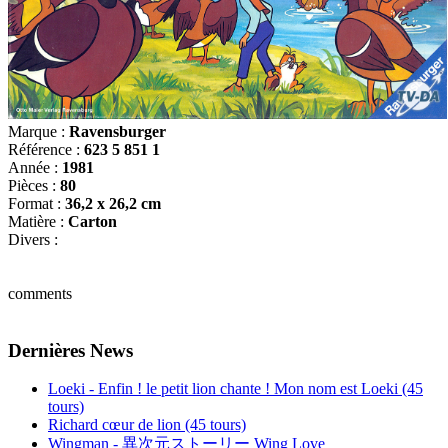
Marque :
Ravensburger
Référence :
623 5 851 1
Année :
1981
Pièces :
80
Format :
36,2 x 26,2 cm
Matière :
Carton
Divers :
comments
Dernières News
Loeki - Enfin ! le petit lion chante ! Mon nom est Loeki (45
tours)
Richard cœur de lion (45 tours)
Wingman - 異次元ストーリー Wing Love