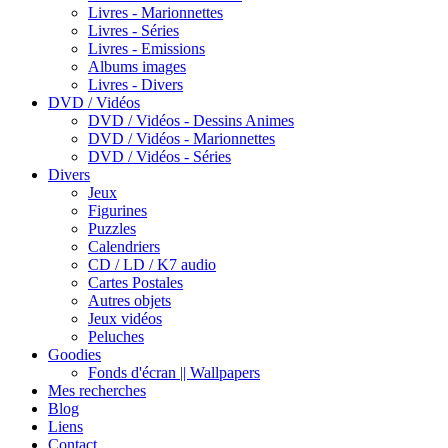
Livres - Marionnettes
Livres - Séries
Livres - Emissions
Albums images
Livres - Divers
DVD / Vidéos
DVD / Vidéos - Dessins Animes
DVD / Vidéos - Marionnettes
DVD / Vidéos - Séries
Divers
Jeux
Figurines
Puzzles
Calendriers
CD / LD / K7 audio
Cartes Postales
Autres objets
Jeux vidéos
Peluches
Goodies
Fonds d'écran || Wallpapers
Mes recherches
Blog
Liens
Contact