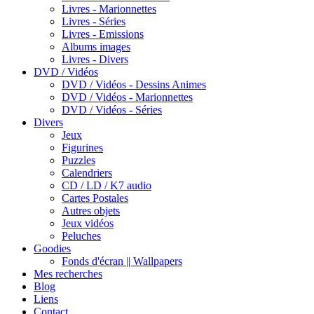
Livres - Marionnettes
Livres - Séries
Livres - Emissions
Albums images
Livres - Divers
DVD / Vidéos
DVD / Vidéos - Dessins Animes
DVD / Vidéos - Marionnettes
DVD / Vidéos - Séries
Divers
Jeux
Figurines
Puzzles
Calendriers
CD / LD / K7 audio
Cartes Postales
Autres objets
Jeux vidéos
Peluches
Goodies
Fonds d'écran || Wallpapers
Mes recherches
Blog
Liens
Contact