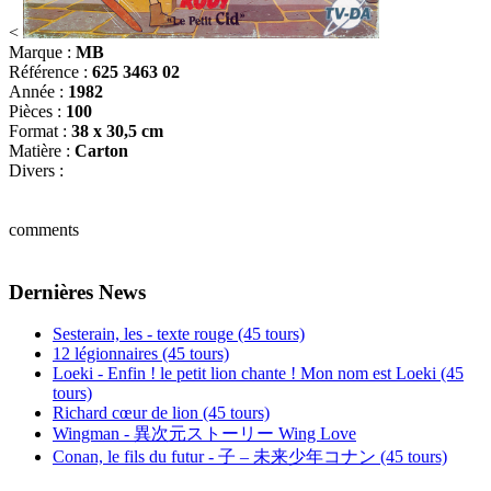
<
Marque :
MB
Référence :
625 3463 02
Année :
1982
Pièces :
100
Format :
38 x 30,5 cm
Matière :
Carton
Divers :
comments
Dernières News
Sesterain, les - texte rouge (45 tours)
12 légionnaires (45 tours)
Loeki - Enfin ! le petit lion chante ! Mon nom est Loeki (45
tours)
Richard cœur de lion (45 tours)
Wingman - 異次元ストーリー Wing Love
Conan, le fils du futur - 子 – 未来少年コナン (45 tours)