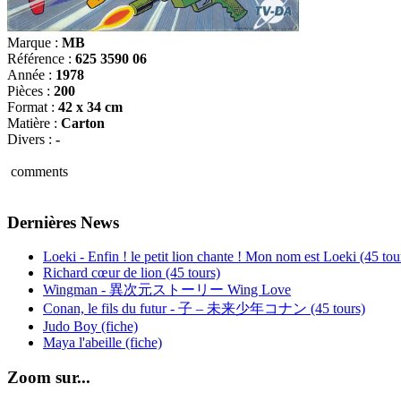
Marque :
MB
Référence :
625 3590 06
Année :
1978
Pièces :
200
Format :
42 x 34 cm
Matière :
Carton
Divers :
-
comments
Dernières News
Loeki - Enfin ! le petit lion chante ! Mon nom est Loeki (45 tou
Richard cœur de lion (45 tours)
Wingman - 異次元ストーリー Wing Love
Conan, le fils du futur - 子 – 未来少年コナン (45 tours)
Judo Boy (fiche)
Maya l'abeille (fiche)
Zoom sur...