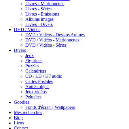
Livres - Marionnettes
Livres - Séries
Livres - Emissions
Albums images
Livres - Divers
DVD / Vidéos
DVD / Vidéos - Dessins Animes
DVD / Vidéos - Marionnettes
DVD / Vidéos - Séries
Divers
Jeux
Figurines
Puzzles
Calendriers
CD / LD / K7 audio
Cartes Postales
Autres objets
Jeux vidéos
Peluches
Goodies
Fonds d'écran || Wallpapers
Mes recherches
Blog
Liens
Contact