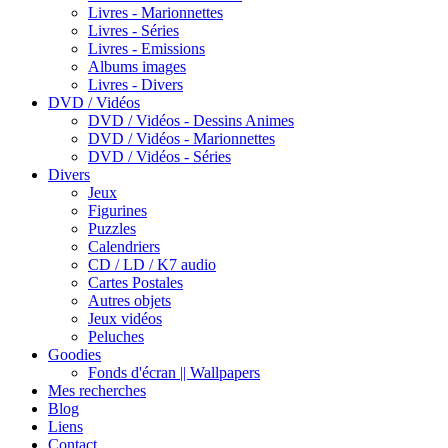
Livres - Marionnettes
Livres - Séries
Livres - Emissions
Albums images
Livres - Divers
DVD / Vidéos
DVD / Vidéos - Dessins Animes
DVD / Vidéos - Marionnettes
DVD / Vidéos - Séries
Divers
Jeux
Figurines
Puzzles
Calendriers
CD / LD / K7 audio
Cartes Postales
Autres objets
Jeux vidéos
Peluches
Goodies
Fonds d'écran || Wallpapers
Mes recherches
Blog
Liens
Contact