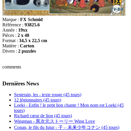
Marque :
FX Schmid
Référence :
93825.6
Année :
19xx
Pièces :
2 x 48
Format :
34,5 x 22,5 cm
Matière :
Carton
Divers :
2 puzzles
comments
Dernières News
Sesterain, les - texte rouge (45 tours)
12 légionnaires (45 tours)
Loeki - Enfin ! le petit lion chante ! Mon nom est Loeki (45
tours)
Richard cœur de lion (45 tours)
Wingman - 異次元ストーリー Wing Love
Conan, le fils du futur - 子 – 未来少年コナン (45 tours)