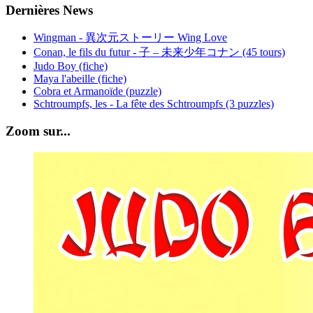
Dernières News
Wingman - 異次元ストーリー Wing Love
Conan, le fils du futur - 子 – 未来少年コナン (45 tours)
Judo Boy (fiche)
Maya l'abeille (fiche)
Cobra et Armanoïde (puzzle)
Schtroumpfs, les - La fête des Schtroumpfs (3 puzzles)
Zoom sur...