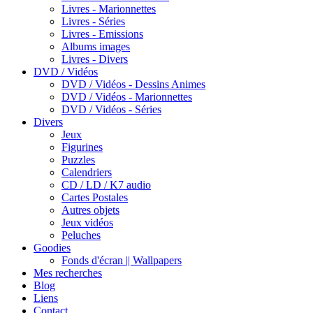
Livres - Marionnettes
Livres - Séries
Livres - Emissions
Albums images
Livres - Divers
DVD / Vidéos
DVD / Vidéos - Dessins Animes
DVD / Vidéos - Marionnettes
DVD / Vidéos - Séries
Divers
Jeux
Figurines
Puzzles
Calendriers
CD / LD / K7 audio
Cartes Postales
Autres objets
Jeux vidéos
Peluches
Goodies
Fonds d'écran || Wallpapers
Mes recherches
Blog
Liens
Contact