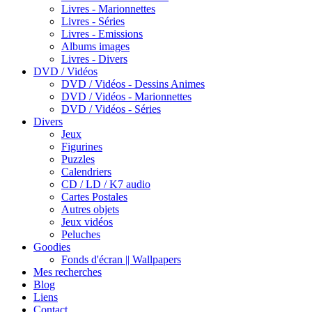
Livres - Marionnettes
Livres - Séries
Livres - Emissions
Albums images
Livres - Divers
DVD / Vidéos
DVD / Vidéos - Dessins Animes
DVD / Vidéos - Marionnettes
DVD / Vidéos - Séries
Divers
Jeux
Figurines
Puzzles
Calendriers
CD / LD / K7 audio
Cartes Postales
Autres objets
Jeux vidéos
Peluches
Goodies
Fonds d'écran || Wallpapers
Mes recherches
Blog
Liens
Contact