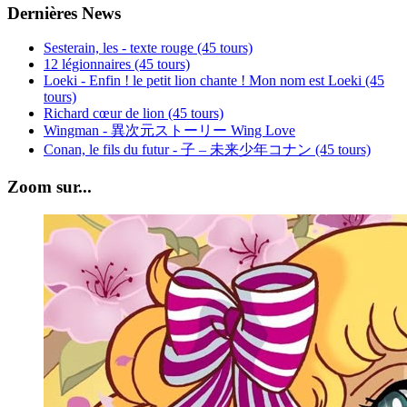
Dernières News
Sesterain, les - texte rouge (45 tours)
12 légionnaires (45 tours)
Loeki - Enfin ! le petit lion chante ! Mon nom est Loeki (45
tours)
Richard cœur de lion (45 tours)
Wingman - 異次元ストーリー Wing Love
Conan, le fils du futur - 子 – 未来少年コナン (45 tours)
Zoom sur...