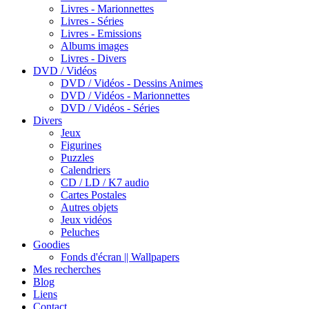
Livres - Marionnettes
Livres - Séries
Livres - Emissions
Albums images
Livres - Divers
DVD / Vidéos
DVD / Vidéos - Dessins Animes
DVD / Vidéos - Marionnettes
DVD / Vidéos - Séries
Divers
Jeux
Figurines
Puzzles
Calendriers
CD / LD / K7 audio
Cartes Postales
Autres objets
Jeux vidéos
Peluches
Goodies
Fonds d'écran || Wallpapers
Mes recherches
Blog
Liens
Contact