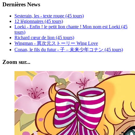
Dernières News
Sesterain, les - texte rouge (45 tours)
12 légionnaires (45 tours)
Loeki - Enfin ! le petit lion chante ! Mon nom est Loeki (45
tours)
Richard cœur de lion (45 tours)
Wingman - 異次元ストーリー Wing Love
Conan, le fils du futur - 子 – 未来少年コナン (45 tours)
Zoom sur...