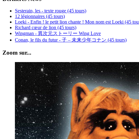
Sesterain, les - texte rouge (45 tours)
12 légionnaires (45 tours)
Loeki - Enfin ! le petit lion chante ! Mon nom est Loeki (45 tou
Richard cœur de lion (45 tours)
Wingman - 異次元ストーリー Wing Love
Conan, le fils du futur - 子 – 未来少年コナン (45 tours)
Zoom sur...