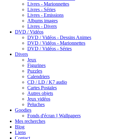
Livres - Marionnettes
Livres - Séries
Livres - Emissions
Albums images
Livres - Divers
DVD / Vidéos
DVD / Vidéos - Dessins Animes
DVD / Vidéos - Marionnettes
DVD / Vidéos - Séries
Divers
Jeux
Figurines
Puzzles
Calendriers
CD / LD / K7 audio
Cartes Postales
Autres objets
Jeux vidéos
Peluches
Goodies
Fonds d'écran || Wallpapers
Mes recherches
Blog
Liens
Contact