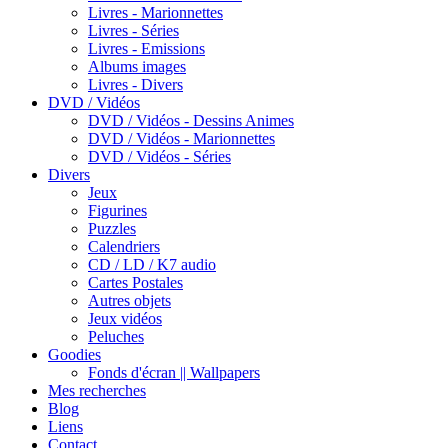
Livres - Marionnettes
Livres - Séries
Livres - Emissions
Albums images
Livres - Divers
DVD / Vidéos
DVD / Vidéos - Dessins Animes
DVD / Vidéos - Marionnettes
DVD / Vidéos - Séries
Divers
Jeux
Figurines
Puzzles
Calendriers
CD / LD / K7 audio
Cartes Postales
Autres objets
Jeux vidéos
Peluches
Goodies
Fonds d'écran || Wallpapers
Mes recherches
Blog
Liens
Contact