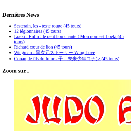
Dernières News
Sesterain, les - texte rouge (45 tours)
12 légionnaires (45 tours)
Loeki - Enfin ! le petit lion chante ! Mon nom est Loeki (45
tours)
Richard cœur de lion (45 tours)
Wingman - 異次元ストーリー Wing Love
Conan, le fils du futur - 子 – 未来少年コナン (45 tours)
Zoom sur...