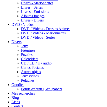
Livres - Marionnettes
Livres - Séries
Livres - Emissions
Albums images
Livres - Divers
DVD / Vidéos
DVD / Vidéos - Dessins Animes
DVD / Vidéos - Marionnettes
DVD / Vidéos - Séries
Divers
Jeux
Figurines
Puzzles
Calendriers
CD / LD / K7 audio
Cartes Postales
Autres objets
Jeux vidéos
Peluches
Goodies
Fonds d'écran || Wallpapers
Mes recherches
Blog
Liens
Contact