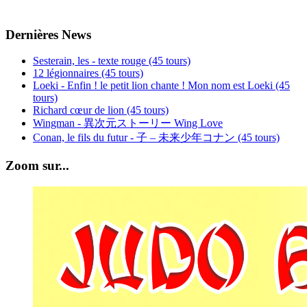
Dernières News
Sesterain, les - texte rouge (45 tours)
12 légionnaires (45 tours)
Loeki - Enfin ! le petit lion chante ! Mon nom est Loeki (45
tours)
Richard cœur de lion (45 tours)
Wingman - 異次元ストーリー Wing Love
Conan, le fils du futur - 子 – 未来少年コナン (45 tours)
Zoom sur...