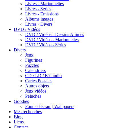
Livres - Marionnettes
Livres - Séries
Livres - Emissions
Albums images
Livres - Divers
DVD / Vidéos
DVD / Vidéos - Dessins Animes
DVD / Vidéos - Marionnettes
DVD / Vidéos - Séries
Divers
Jeux
Figurines
Puzzles
Calendriers
CD / LD / K7 audio
Cartes Postales
Autres objets
Jeux vidéos
Peluches
Goodies
Fonds d'écran || Wallpapers
Mes recherches
Blog
Liens
Contact