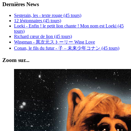
Dernières News
Sesterain, les - texte rouge (45 tours)
12 légionnaires (45 tours)
Loeki - Enfin ! le petit lion chante ! Mon nom est Loeki (45
tours)
Richard cœur de lion (45 tours)
Wingman - 異次元ストーリー Wing Love
Conan, le fils du futur - 子 – 未来少年コナン (45 tours)
Zoom sur...