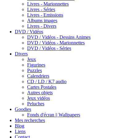
Livres - Marionnettes
Livres - Séries
Livres - Emissions
Albums images
Livres - Divers
DVD / Vidéos
DVD / Vidéos - Dessins Animes
DVD / Vidéos - Marionnettes
DVD / Vidéos - Séries
Divers
Jeux
Figurines
Puzzles
Calendriers
CD / LD / K7 audio
Cartes Postales
Autres objets
Jeux vidéos
Peluches
Goodies
Fonds d'écran || Wallpapers
Mes recherches
Blog
Liens
Contact