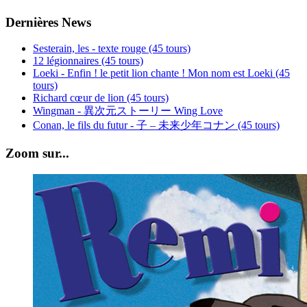
Dernières News
Sesterain, les - texte rouge (45 tours)
12 légionnaires (45 tours)
Loeki - Enfin ! le petit lion chante ! Mon nom est Loeki (45
tours)
Richard cœur de lion (45 tours)
Wingman - 異次元ストーリー Wing Love
Conan, le fils du futur - 子 – 未来少年コナン (45 tours)
Zoom sur...