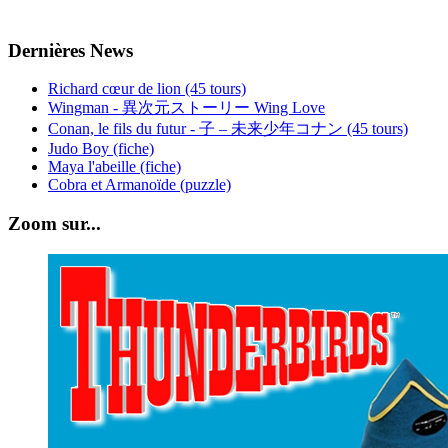
Dernières News
Richard cœur de lion (45 tours)
Wingman - 異次元ストーリー Wing Love
Conan, le fils du futur - 子 – 未来少年コナン (45 tours)
Judo Boy (fiche)
Maya l'abeille (fiche)
Cobra et Armanoïde (puzzle)
Zoom sur...