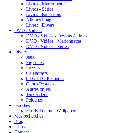
Livres - Marionnettes
Livres - Séries
Livres - Emissions
Albums images
Livres - Divers
DVD / Vidéos
DVD / Vidéos - Dessins Animes
DVD / Vidéos - Marionnettes
DVD / Vidéos - Séries
Divers
Jeux
Figurines
Puzzles
Calendriers
CD / LD / K7 audio
Cartes Postales
Autres objets
Jeux vidéos
Peluches
Goodies
Fonds d'écran || Wallpapers
Mes recherches
Blog
Liens
Contact