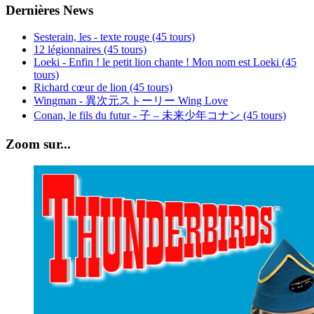
Dernières News
Sesterain, les - texte rouge (45 tours)
12 légionnaires (45 tours)
Loeki - Enfin ! le petit lion chante ! Mon nom est Loeki (45
tours)
Richard cœur de lion (45 tours)
Wingman - 異次元ストーリー Wing Love
Conan, le fils du futur - 子 – 未来少年コナン (45 tours)
Zoom sur...