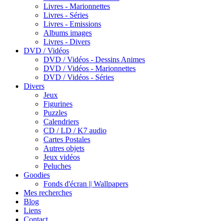
Livres - Marionnettes
Livres - Séries
Livres - Emissions
Albums images
Livres - Divers
DVD / Vidéos
DVD / Vidéos - Dessins Animes
DVD / Vidéos - Marionnettes
DVD / Vidéos - Séries
Divers
Jeux
Figurines
Puzzles
Calendriers
CD / LD / K7 audio
Cartes Postales
Autres objets
Jeux vidéos
Peluches
Goodies
Fonds d'écran || Wallpapers
Mes recherches
Blog
Liens
Contact