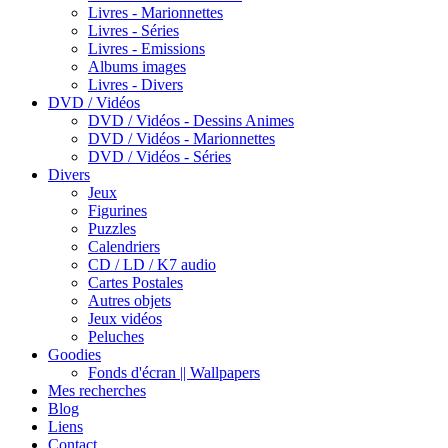
Livres - Marionnettes
Livres - Séries
Livres - Emissions
Albums images
Livres - Divers
DVD / Vidéos
DVD / Vidéos - Dessins Animes
DVD / Vidéos - Marionnettes
DVD / Vidéos - Séries
Divers
Jeux
Figurines
Puzzles
Calendriers
CD / LD / K7 audio
Cartes Postales
Autres objets
Jeux vidéos
Peluches
Goodies
Fonds d'écran || Wallpapers
Mes recherches
Blog
Liens
Contact