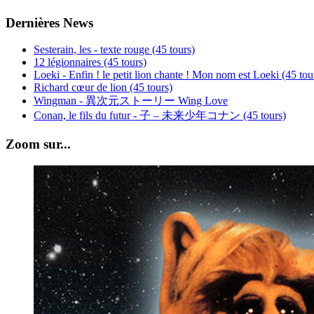
Dernières News
Sesterain, les - texte rouge (45 tours)
12 légionnaires (45 tours)
Loeki - Enfin ! le petit lion chante ! Mon nom est Loeki (45 tou
Richard cœur de lion (45 tours)
Wingman - 異次元ストーリー Wing Love
Conan, le fils du futur - 子 – 未来少年コナン (45 tours)
Zoom sur...