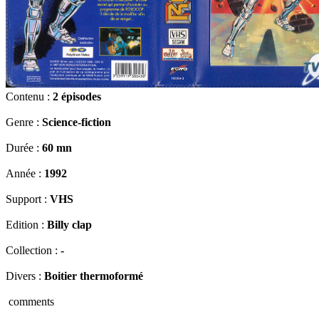
Contenu :
2 épisodes
Genre :
Science-fiction
Durée :
60 mn
Année :
1992
Support :
VHS
Edition :
Billy clap
Collection :
-
Divers :
Boitier thermoformé
comments