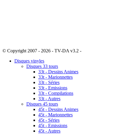
© Copyright 2007 - 2026 - TV-DA v3.2 -
Sitemap
Disques vinyles
Disques 33 tours
33t - Dessins Animes
33t - Marionnettes
33t - Séries
33t - Emissions
33t - Compilations
33t - Autres
Disques 45 tours
45t - Dessins Animes
45t - Marionnettes
45t - Séries
45t - Emissions
45t - Autres