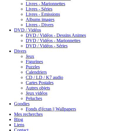
Livres - Marionnettes
Livres - Séries
Livres - Emissions
Albums images
Livres - Divers
DVD / Vidéos
DVD / Vidéos - Dessins Animes
DVD / Vidéos - Marionnettes
DVD / Vidéos - Séries
Divers
Jeux
Figurines
Puzzles
Calendriers
CD / LD / K7 audio
Cartes Postales
Autres objets
Jeux vidéos
Peluches
Goodies
Fonds d'écran || Wallpapers
Mes recherches
Blog
Liens
Contact