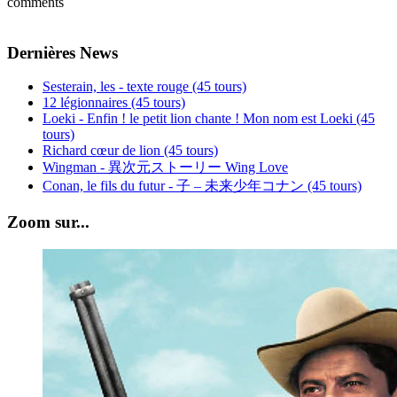
comments
Dernières News
Sesterain, les - texte rouge (45 tours)
12 légionnaires (45 tours)
Loeki - Enfin ! le petit lion chante ! Mon nom est Loeki (45
tours)
Richard cœur de lion (45 tours)
Wingman - 異次元ストーリー Wing Love
Conan, le fils du futur - 子 – 未来少年コナン (45 tours)
Zoom sur...