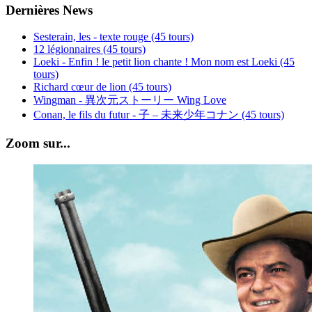
Dernières News
Sesterain, les - texte rouge (45 tours)
12 légionnaires (45 tours)
Loeki - Enfin ! le petit lion chante ! Mon nom est Loeki (45
tours)
Richard cœur de lion (45 tours)
Wingman - 異次元ストーリー Wing Love
Conan, le fils du futur - 子 – 未来少年コナン (45 tours)
Zoom sur...