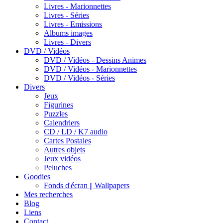
Livres - Marionnettes
Livres - Séries
Livres - Emissions
Albums images
Livres - Divers
DVD / Vidéos
DVD / Vidéos - Dessins Animes
DVD / Vidéos - Marionnettes
DVD / Vidéos - Séries
Divers
Jeux
Figurines
Puzzles
Calendriers
CD / LD / K7 audio
Cartes Postales
Autres objets
Jeux vidéos
Peluches
Goodies
Fonds d'écran || Wallpapers
Mes recherches
Blog
Liens
Contact