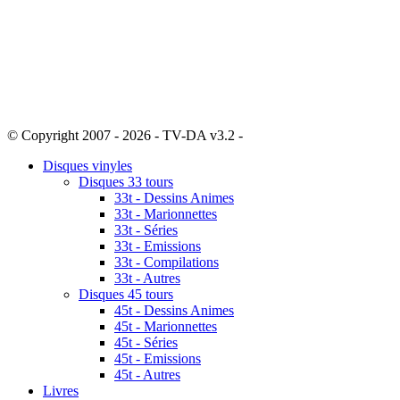
© Copyright 2007 - 2026 - TV-DA v3.2 -
Sitemap
Disques vinyles
Disques 33 tours
33t - Dessins Animes
33t - Marionnettes
33t - Séries
33t - Emissions
33t - Compilations
33t - Autres
Disques 45 tours
45t - Dessins Animes
45t - Marionnettes
45t - Séries
45t - Emissions
45t - Autres
Livres