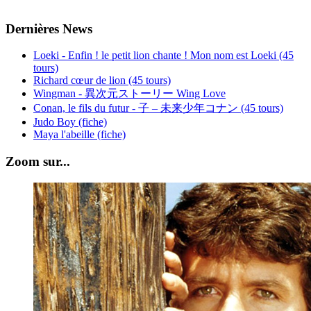
Dernières News
Loeki - Enfin ! le petit lion chante ! Mon nom est Loeki (45
tours)
Richard cœur de lion (45 tours)
Wingman - 異次元ストーリー Wing Love
Conan, le fils du futur - 子 – 未来少年コナン (45 tours)
Judo Boy (fiche)
Maya l'abeille (fiche)
Zoom sur...