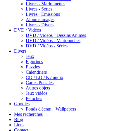
Livres - Marionnettes
Livres - Séries
Livres - Emissions
Albums images
Livres - Divers
DVD / Vidéos
DVD / Vidéos - Dessins Animes
DVD / Vidéos - Marionnettes
DVD / Vidéos - Séries
Divers
Jeux
Figurines
Puzzles
Calendriers
CD / LD / K7 audio
Cartes Postales
Autres objets
Jeux vidéos
Peluches
Goodies
Fonds d'écran || Wallpapers
Mes recherches
Blog
Liens
Contact