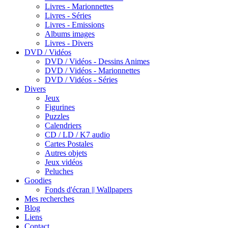
Livres - Marionnettes
Livres - Séries
Livres - Emissions
Albums images
Livres - Divers
DVD / Vidéos
DVD / Vidéos - Dessins Animes
DVD / Vidéos - Marionnettes
DVD / Vidéos - Séries
Divers
Jeux
Figurines
Puzzles
Calendriers
CD / LD / K7 audio
Cartes Postales
Autres objets
Jeux vidéos
Peluches
Goodies
Fonds d'écran || Wallpapers
Mes recherches
Blog
Liens
Contact