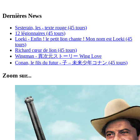
Dernières News
Sesterain, les - texte rouge (45 tours)
12 légionnaires (45 tours)
Loeki - Enfin ! le petit lion chante ! Mon nom est Loeki (45
tours)
Richard cœur de lion (45 tours)
Wingman - 異次元ストーリー Wing Love
Conan, le fils du futur - 子 – 未来少年コナン (45 tours)
Zoom sur...