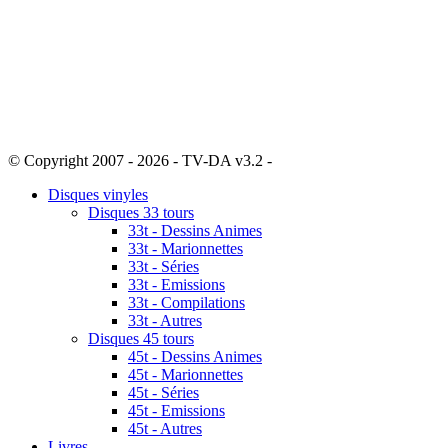
© Copyright 2007 - 2026 - TV-DA v3.2 -
Sitemap
Disques vinyles
Disques 33 tours
33t - Dessins Animes
33t - Marionnettes
33t - Séries
33t - Emissions
33t - Compilations
33t - Autres
Disques 45 tours
45t - Dessins Animes
45t - Marionnettes
45t - Séries
45t - Emissions
45t - Autres
Livres