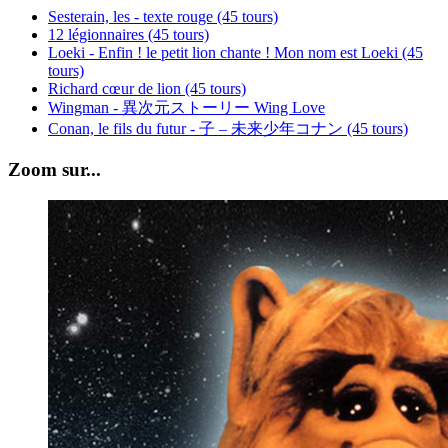
Sesterain, les - texte rouge (45 tours)
12 légionnaires (45 tours)
Loeki - Enfin ! le petit lion chante ! Mon nom est Loeki (45
tours)
Richard cœur de lion (45 tours)
Wingman - 異次元ストーリー Wing Love
Conan, le fils du futur - 子 – 未来少年コナン (45 tours)
Zoom sur...