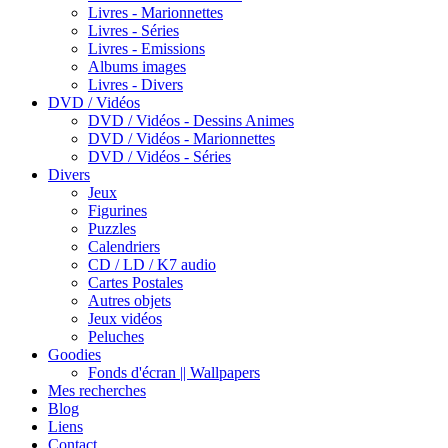
Livres - Marionnettes
Livres - Séries
Livres - Emissions
Albums images
Livres - Divers
DVD / Vidéos
DVD / Vidéos - Dessins Animes
DVD / Vidéos - Marionnettes
DVD / Vidéos - Séries
Divers
Jeux
Figurines
Puzzles
Calendriers
CD / LD / K7 audio
Cartes Postales
Autres objets
Jeux vidéos
Peluches
Goodies
Fonds d'écran || Wallpapers
Mes recherches
Blog
Liens
Contact