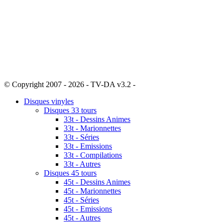
© Copyright 2007 - 2026 - TV-DA v3.2 -
Sitemap
Disques vinyles
Disques 33 tours
33t - Dessins Animes
33t - Marionnettes
33t - Séries
33t - Emissions
33t - Compilations
33t - Autres
Disques 45 tours
45t - Dessins Animes
45t - Marionnettes
45t - Séries
45t - Emissions
45t - Autres