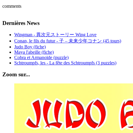
comments
Dernières News
Wingman - 異次元ストーリー Wing Love
Conan, le fils du futur - 子 – 未来少年コナン (45 tours)
Judo Boy (fiche)
Maya l'abeille (fiche)
Cobra et Armanoïde (puzzle)
Schtroumpfs, les - La fête des Schtroumpfs (3 puzzles)
Zoom sur...