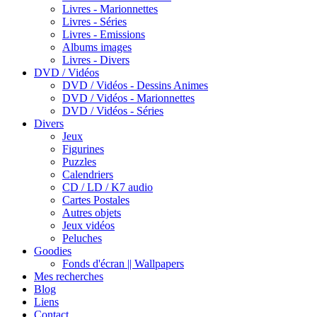
Livres - Marionnettes
Livres - Séries
Livres - Emissions
Albums images
Livres - Divers
DVD / Vidéos
DVD / Vidéos - Dessins Animes
DVD / Vidéos - Marionnettes
DVD / Vidéos - Séries
Divers
Jeux
Figurines
Puzzles
Calendriers
CD / LD / K7 audio
Cartes Postales
Autres objets
Jeux vidéos
Peluches
Goodies
Fonds d'écran || Wallpapers
Mes recherches
Blog
Liens
Contact