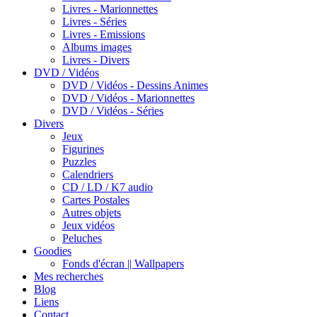
Livres - Marionnettes
Livres - Séries
Livres - Emissions
Albums images
Livres - Divers
DVD / Vidéos
DVD / Vidéos - Dessins Animes
DVD / Vidéos - Marionnettes
DVD / Vidéos - Séries
Divers
Jeux
Figurines
Puzzles
Calendriers
CD / LD / K7 audio
Cartes Postales
Autres objets
Jeux vidéos
Peluches
Goodies
Fonds d'écran || Wallpapers
Mes recherches
Blog
Liens
Contact