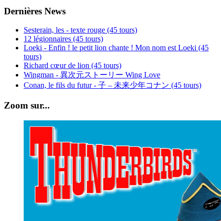
Dernières News
Sesterain, les - texte rouge (45 tours)
12 légionnaires (45 tours)
Loeki - Enfin ! le petit lion chante ! Mon nom est Loeki (45
tours)
Richard cœur de lion (45 tours)
Wingman - 異次元ストーリー Wing Love
Conan, le fils du futur - 子 – 未来少年コナン (45 tours)
Zoom sur...