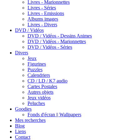
Livres - Marionnettes
Livres - Séries
Livres - Emissions
Albums images
Livres - Divers
DVD / Vidéos
DVD / Vidéos - Dessins Animes
DVD / Vidéos - Marionnettes
DVD / Vidéos - Séries
Divers
Jeux
Figurines
Puzzles
Calendriers
CD / LD / K7 audio
Cartes Postales
Autres objets
Jeux vidéos
Peluches
Goodies
Fonds d'écran || Wallpapers
Mes recherches
Blog
Liens
Contact