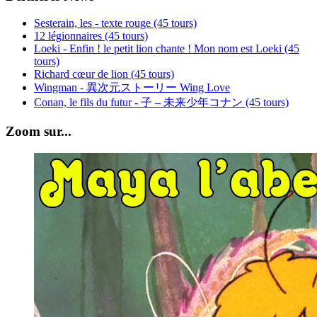
Sesterain, les - texte rouge (45 tours)
12 légionnaires (45 tours)
Loeki - Enfin ! le petit lion chante ! Mon nom est Loeki (45
tours)
Richard cœur de lion (45 tours)
Wingman - 異次元ストーリー Wing Love
Conan, le fils du futur - 子 – 未来少年コナン (45 tours)
Zoom sur...