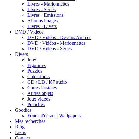
Livres - Marionnettes
Livres - Séries
Livres - Emissions
Albums images
Livres - Divers
DVD / Vidéos
DVD / Vidéos - Dessins Animes
DVD / Vidéos - Marionnettes
DVD / Vidéos - Séries
Divers
Jeux
Figurines
Puzzles
Calendriers
CD / LD / K7 audio
Cartes Postales
Autres objets
Jeux vidéos
Peluches
Goodies
Fonds d'écran || Wallpapers
Mes recherches
Blog
Liens
Contact