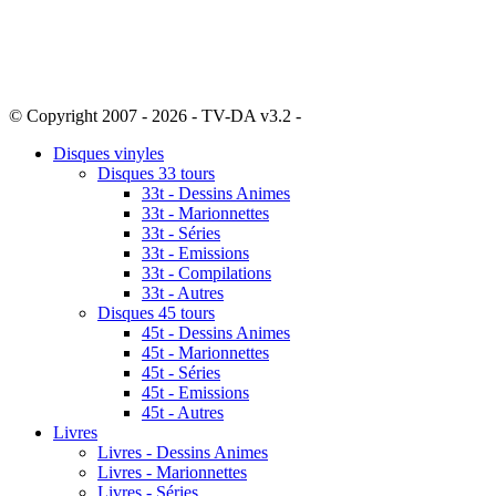
© Copyright 2007 - 2026 - TV-DA v3.2 -
Sitemap
Disques vinyles
Disques 33 tours
33t - Dessins Animes
33t - Marionnettes
33t - Séries
33t - Emissions
33t - Compilations
33t - Autres
Disques 45 tours
45t - Dessins Animes
45t - Marionnettes
45t - Séries
45t - Emissions
45t - Autres
Livres
Livres - Dessins Animes
Livres - Marionnettes
Livres - Séries