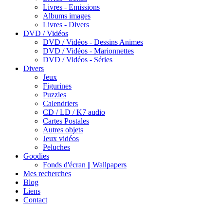
Livres - Emissions
Albums images
Livres - Divers
DVD / Vidéos
DVD / Vidéos - Dessins Animes
DVD / Vidéos - Marionnettes
DVD / Vidéos - Séries
Divers
Jeux
Figurines
Puzzles
Calendriers
CD / LD / K7 audio
Cartes Postales
Autres objets
Jeux vidéos
Peluches
Goodies
Fonds d'écran || Wallpapers
Mes recherches
Blog
Liens
Contact