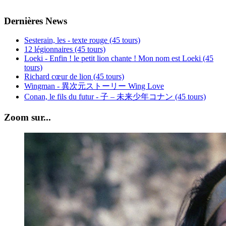
Dernières News
Sesterain, les - texte rouge (45 tours)
12 légionnaires (45 tours)
Loeki - Enfin ! le petit lion chante ! Mon nom est Loeki (45
tours)
Richard cœur de lion (45 tours)
Wingman - 異次元ストーリー Wing Love
Conan, le fils du futur - 子 – 未来少年コナン (45 tours)
Zoom sur...