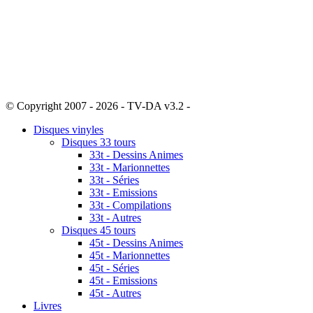
© Copyright 2007 - 2026 - TV-DA v3.2 -
Sitemap
Disques vinyles
Disques 33 tours
33t - Dessins Animes
33t - Marionnettes
33t - Séries
33t - Emissions
33t - Compilations
33t - Autres
Disques 45 tours
45t - Dessins Animes
45t - Marionnettes
45t - Séries
45t - Emissions
45t - Autres
Livres