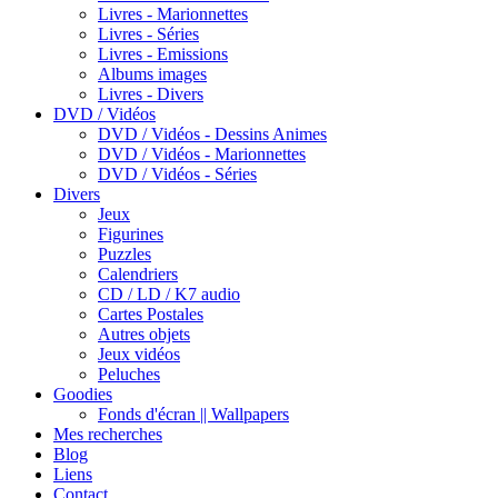
Livres - Marionnettes
Livres - Séries
Livres - Emissions
Albums images
Livres - Divers
DVD / Vidéos
DVD / Vidéos - Dessins Animes
DVD / Vidéos - Marionnettes
DVD / Vidéos - Séries
Divers
Jeux
Figurines
Puzzles
Calendriers
CD / LD / K7 audio
Cartes Postales
Autres objets
Jeux vidéos
Peluches
Goodies
Fonds d'écran || Wallpapers
Mes recherches
Blog
Liens
Contact