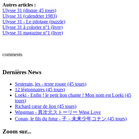
Autres articles :
Ulysse 31 (disque 45 tours)
Ulysse 31 (calendrier 1983)
Ulysse 31 - Le pilotage (puzzle)
Ulysse 31 à colorier n°1 (livre)
Ulysse 31 magazine n°1 (livre)
comments
Dernières News
Sesterain, les - texte rouge (45 tours)
12 légionnaires (45 tours)
Loeki - Enfin ! le petit lion chante ! Mon nom est Loeki (45
tours)
Richard cœur de lion (45 tours)
Wingman - 異次元ストーリー Wing Love
Conan, le fils du futur - 子 – 未来少年コナン (45 tours)
Zoom sur...