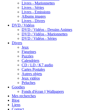
Livres - Marionnettes
Livres - Séries
Livres - Emissions
Albums images
Livres - Divers
DVD / Vidéos
DVD / Vidéos - Dessins Animes
DVD / Vidéos - Marionnettes
DVD / Vidéos - Séries
Divers
Jeux
Figurines
Puzzles
Calendriers
CD / LD / K7 audio
Cartes Postales
Autres objets
Jeux vidéos
Peluches
Goodies
Fonds d'écran || Wallpapers
Mes recherches
Blog
Liens
Contact