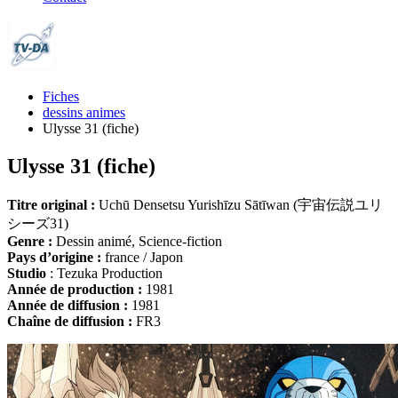
Fiches
dessins animes
Ulysse 31 (fiche)
Ulysse 31 (fiche)
Titre original :
Uchū Densetsu Yurishīzu Sātīwan (宇宙伝説ユリ
シーズ31)
Genre :
Dessin animé, Science-fiction
Pays d’origine :
france / Japon
Studio
: Tezuka Production
Année de production :
1981
Année de diffusion :
1981
Chaîne de diffusion :
FR3