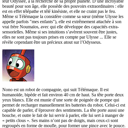
leur Odyssée, à la recherche de sa propre planète. D’une incroyable
beauté pour son âge, elle possède des pouvoirs extraordinaires : elle
est en effet télépathe et télé kinésiste, et elle ne craint pas le feu.
Même si Télémaque la considère comme sa sœur (même Ulysse les
appelle parfois "mes enfants"), elle est extrêmement attachée à son
vrai frère Noumaïos, avec qui elle développe des capacités extra-
sensorielles. Même si ses intuitions s’avèrent souvent être justes,
elles ne sont pas toujours prises en compte par Ulysse ... Elle se
révèle cependant être un précieux atout sur l’Odysseus.
Nono est un robot de compagnie, qui suit Télémaque. Il est
humanoïde, bipède et fait environ 40 cm de haut. Sa tête porte deux
yeux blancs. Elle est munie d’une sorte de poignée de pompe qui
permet de recharger manuellement les batteries du robot. Celui-ci est
capable de parler, d’éprouver des sentiments. La tête porte aussi une
bouche, et outre le fait de lui servir à parler, elle lui sert à manger de
« petits clous ». Ses mains n’ont pas de doigts, mais ceux-ci sont
regroupés en forme de moufle, pour former une pince avec le pouce.