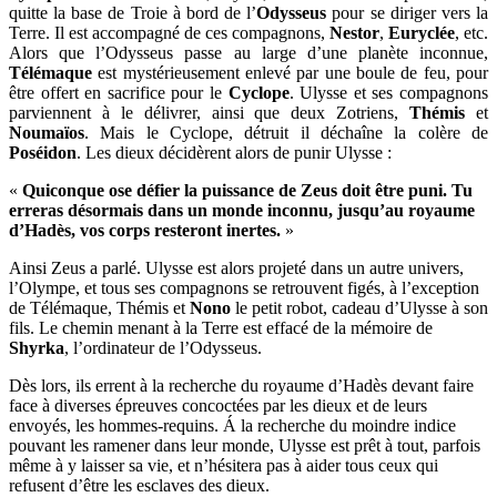
quitte la base de Troie à bord de l’
Odysseus
pour se diriger vers la
Terre. Il est accompagné de ces compagnons,
Nestor
,
Euryclée
, etc.
Alors que l’Odysseus passe au large d’une planète inconnue,
Télémaque
est mystérieusement enlevé par une boule de feu, pour
être offert en sacrifice pour le
Cyclope
. Ulysse et ses compagnons
parviennent à le délivrer, ainsi que deux Zotriens,
Thémis
et
Noumaïos
. Mais le Cyclope, détruit il déchaîne la colère de
Poséidon
. Les dieux décidèrent alors de punir Ulysse :
«
Quiconque ose défier la puissance de Zeus doit être puni. Tu
erreras désormais dans un monde inconnu, jusqu’au royaume
d’Hadès, vos corps resteront inertes.
»
Ainsi Zeus a parlé. Ulysse est alors projeté dans un autre univers,
l’Olympe, et tous ses compagnons se retrouvent figés, à l’exception
de Télémaque, Thémis et
Nono
le petit robot, cadeau d’Ulysse à son
fils. Le chemin menant à la Terre est effacé de la mémoire de
Shyrka
, l’ordinateur de l’Odysseus.
Dès lors, ils errent à la recherche du royaume d’Hadès devant faire
face à diverses épreuves concoctées par les dieux et de leurs
envoyés, les hommes-requins. Á la recherche du moindre indice
pouvant les ramener dans leur monde, Ulysse est prêt à tout, parfois
même à y laisser sa vie, et n’hésitera pas à aider tous ceux qui
refusent d’être les esclaves des dieux.