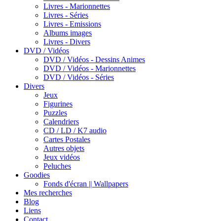
Livres - Marionnettes
Livres - Séries
Livres - Emissions
Albums images
Livres - Divers
DVD / Vidéos
DVD / Vidéos - Dessins Animes
DVD / Vidéos - Marionnettes
DVD / Vidéos - Séries
Divers
Jeux
Figurines
Puzzles
Calendriers
CD / LD / K7 audio
Cartes Postales
Autres objets
Jeux vidéos
Peluches
Goodies
Fonds d'écran || Wallpapers
Mes recherches
Blog
Liens
Contact