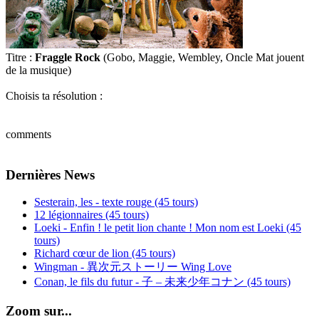
Titre :
Fraggle Rock
(Gobo, Maggie, Wembley, Oncle Mat jouent
de la musique)
Choisis ta résolution :
comments
Dernières News
Sesterain, les - texte rouge (45 tours)
12 légionnaires (45 tours)
Loeki - Enfin ! le petit lion chante ! Mon nom est Loeki (45
tours)
Richard cœur de lion (45 tours)
Wingman - 異次元ストーリー Wing Love
Conan, le fils du futur - 子 – 未来少年コナン (45 tours)
Zoom sur...