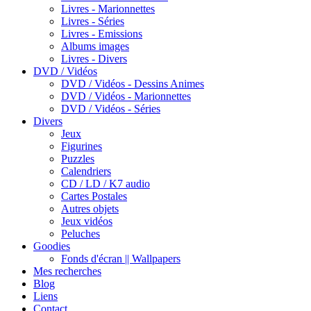
Livres - Marionnettes
Livres - Séries
Livres - Emissions
Albums images
Livres - Divers
DVD / Vidéos
DVD / Vidéos - Dessins Animes
DVD / Vidéos - Marionnettes
DVD / Vidéos - Séries
Divers
Jeux
Figurines
Puzzles
Calendriers
CD / LD / K7 audio
Cartes Postales
Autres objets
Jeux vidéos
Peluches
Goodies
Fonds d'écran || Wallpapers
Mes recherches
Blog
Liens
Contact