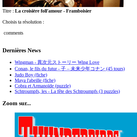
Titre :
La croisière foll'amour - Framboisier
Choisis ta résolution :
comments
Dernières News
Wingman - 異次元ストーリー Wing Love
Conan, le fils du futur - 子 – 未来少年コナン (45 tours)
Judo Boy (fiche)
Maya l'abeille (fiche)
Cobra et Armanoïde (puzzle)
Schtroumpfs, les - La fête des Schtroumpfs (3 puzzles)
Zoom sur...