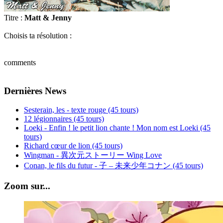
Titre :
Matt & Jenny
Choisis ta résolution :
comments
Dernières News
Sesterain, les - texte rouge (45 tours)
12 légionnaires (45 tours)
Loeki - Enfin ! le petit lion chante ! Mon nom est Loeki (45
tours)
Richard cœur de lion (45 tours)
Wingman - 異次元ストーリー Wing Love
Conan, le fils du futur - 子 – 未来少年コナン (45 tours)
Zoom sur...