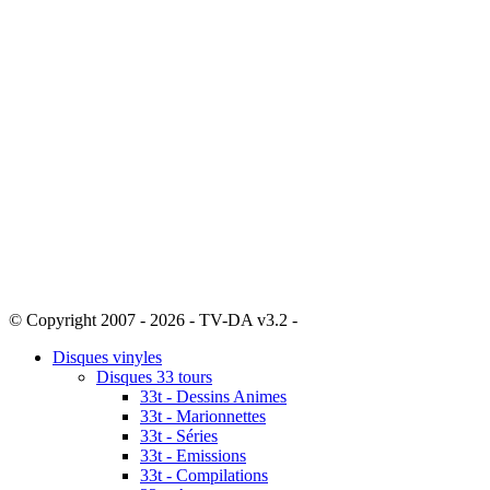
© Copyright 2007 - 2026 - TV-DA v3.2 -
Sitemap
Disques vinyles
Disques 33 tours
33t - Dessins Animes
33t - Marionnettes
33t - Séries
33t - Emissions
33t - Compilations