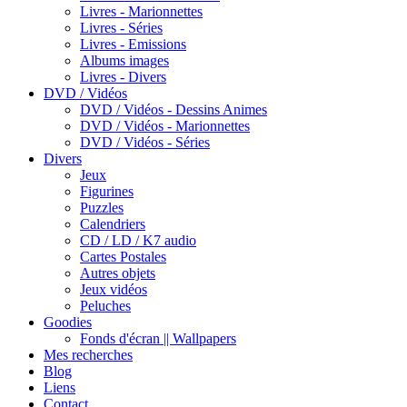
Livres - Marionnettes
Livres - Séries
Livres - Emissions
Albums images
Livres - Divers
DVD / Vidéos
DVD / Vidéos - Dessins Animes
DVD / Vidéos - Marionnettes
DVD / Vidéos - Séries
Divers
Jeux
Figurines
Puzzles
Calendriers
CD / LD / K7 audio
Cartes Postales
Autres objets
Jeux vidéos
Peluches
Goodies
Fonds d'écran || Wallpapers
Mes recherches
Blog
Liens
Contact