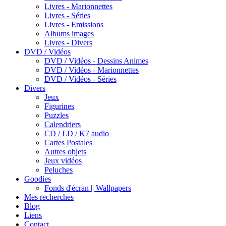
Livres - Marionnettes
Livres - Séries
Livres - Emissions
Albums images
Livres - Divers
DVD / Vidéos
DVD / Vidéos - Dessins Animes
DVD / Vidéos - Marionnettes
DVD / Vidéos - Séries
Divers
Jeux
Figurines
Puzzles
Calendriers
CD / LD / K7 audio
Cartes Postales
Autres objets
Jeux vidéos
Peluches
Goodies
Fonds d'écran || Wallpapers
Mes recherches
Blog
Liens
Contact