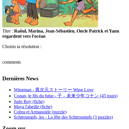
Titre :
Raôul, Marina, Jean-Sébastien, Oncle Patrick et Yann
regardent vers l'océan
Choisis ta résolution :
comments
Dernières News
Wingman - 異次元ストーリー Wing Love
Conan, le fils du futur - 子 – 未来少年コナン (45 tours)
Judo Boy (fiche)
Maya l'abeille (fiche)
Cobra et Armanoïde (puzzle)
Schtroumpfs, les - La fête des Schtroumpfs (3 puzzles)
Zoom sur...