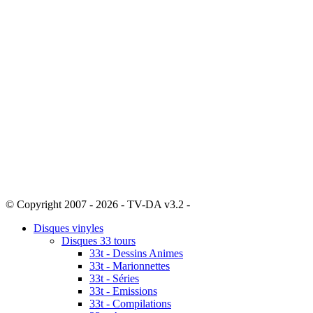
© Copyright 2007 - 2026 - TV-DA v3.2 -
Sitemap
Disques vinyles
Disques 33 tours
33t - Dessins Animes
33t - Marionnettes
33t - Séries
33t - Emissions
33t - Compilations