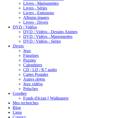
Livres - Marionnettes
Livres - Séries
Livres - Emissions
Albums images
Livres - Divers
DVD / Vidéos
DVD / Vidéos - Dessins Animes
DVD / Vidéos - Marionnettes
DVD / Vidéos - Séries
Divers
Jeux
Figurines
Puzzles
Calendriers
CD / LD / K7 audio
Cartes Postales
Autres objets
Jeux vidéos
Peluches
Goodies
Fonds d'écran || Wallpapers
Mes recherches
Blog
Liens
Contact