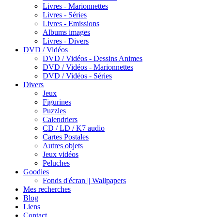
Livres - Marionnettes
Livres - Séries
Livres - Emissions
Albums images
Livres - Divers
DVD / Vidéos
DVD / Vidéos - Dessins Animes
DVD / Vidéos - Marionnettes
DVD / Vidéos - Séries
Divers
Jeux
Figurines
Puzzles
Calendriers
CD / LD / K7 audio
Cartes Postales
Autres objets
Jeux vidéos
Peluches
Goodies
Fonds d'écran || Wallpapers
Mes recherches
Blog
Liens
Contact