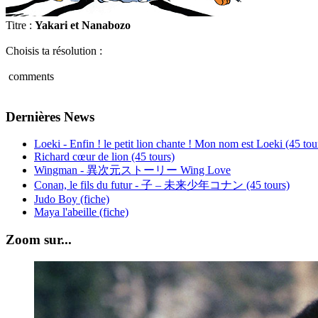
Titre :
Yakari et Nanabozo
Choisis ta résolution :
comments
Dernières News
Loeki - Enfin ! le petit lion chante ! Mon nom est Loeki (45 tou
Richard cœur de lion (45 tours)
Wingman - 異次元ストーリー Wing Love
Conan, le fils du futur - 子 – 未来少年コナン (45 tours)
Judo Boy (fiche)
Maya l'abeille (fiche)
Zoom sur...