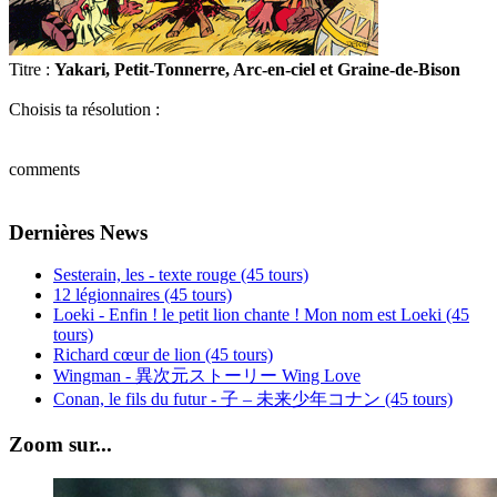
Titre :
Yakari, Petit-Tonnerre, Arc-en-ciel et Graine-de-Bison
Choisis ta résolution :
comments
Dernières News
Sesterain, les - texte rouge (45 tours)
12 légionnaires (45 tours)
Loeki - Enfin ! le petit lion chante ! Mon nom est Loeki (45
tours)
Richard cœur de lion (45 tours)
Wingman - 異次元ストーリー Wing Love
Conan, le fils du futur - 子 – 未来少年コナン (45 tours)
Zoom sur...