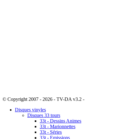
© Copyright 2007 - 2026 - TV-DA v3.2 -
Sitemap
Disques vinyles
Disques 33 tours
33t - Dessins Animes
33t - Marionnettes
33t - Séries
33t - Emissions