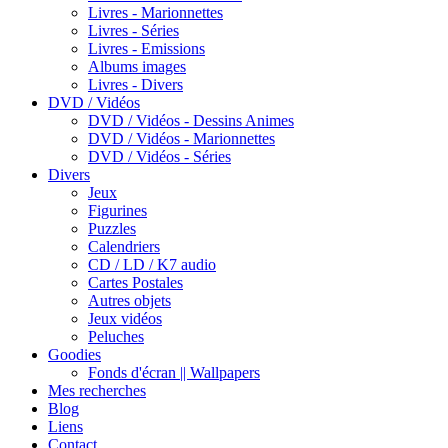
Livres - Marionnettes
Livres - Séries
Livres - Emissions
Albums images
Livres - Divers
DVD / Vidéos
DVD / Vidéos - Dessins Animes
DVD / Vidéos - Marionnettes
DVD / Vidéos - Séries
Divers
Jeux
Figurines
Puzzles
Calendriers
CD / LD / K7 audio
Cartes Postales
Autres objets
Jeux vidéos
Peluches
Goodies
Fonds d'écran || Wallpapers
Mes recherches
Blog
Liens
Contact