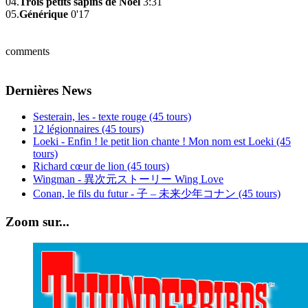
04.
Trois petits sapins de Noël
3:31
05.
Générique
0'17
comments
Dernières News
Sesterain, les - texte rouge (45 tours)
12 légionnaires (45 tours)
Loeki - Enfin ! le petit lion chante ! Mon nom est Loeki (45
tours)
Richard cœur de lion (45 tours)
Wingman - 異次元ストーリー Wing Love
Conan, le fils du futur - 子 – 未来少年コナン (45 tours)
Zoom sur...