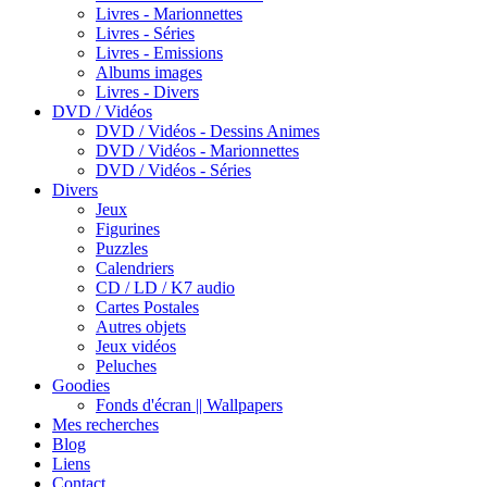
Livres - Marionnettes
Livres - Séries
Livres - Emissions
Albums images
Livres - Divers
DVD / Vidéos
DVD / Vidéos - Dessins Animes
DVD / Vidéos - Marionnettes
DVD / Vidéos - Séries
Divers
Jeux
Figurines
Puzzles
Calendriers
CD / LD / K7 audio
Cartes Postales
Autres objets
Jeux vidéos
Peluches
Goodies
Fonds d'écran || Wallpapers
Mes recherches
Blog
Liens
Contact