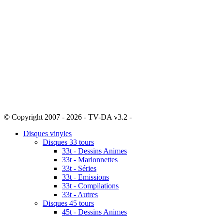
© Copyright 2007 - 2026 - TV-DA v3.2 -
Sitemap
Disques vinyles
Disques 33 tours
33t - Dessins Animes
33t - Marionnettes
33t - Séries
33t - Emissions
33t - Compilations
33t - Autres
Disques 45 tours
45t - Dessins Animes