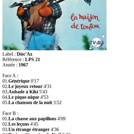
Label :
Disc'Az
Référence :
LPS 21
Année :
1967
Face A :
01.
Générique
0'17
02.
Le joyeux retour
4'31
03.
Aubade à Kiki
5'43
04.
Le pique-nique
4'53
05.
La chanson de la nuit
3:52
Face B :
01.
La chasse aux papillons
4'09
02.
Les leçons
4'45
03.
Un étrange étranger
4'36