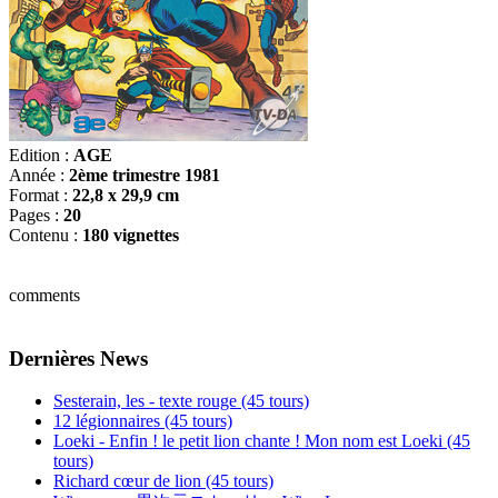
Edition :
AGE
Année :
2ème trimestre 1981
Format :
22,8 x 29,9 cm
Pages :
20
Contenu :
180 vignettes
comments
Dernières News
Sesterain, les - texte rouge (45 tours)
12 légionnaires (45 tours)
Loeki - Enfin ! le petit lion chante ! Mon nom est Loeki (45
tours)
Richard cœur de lion (45 tours)