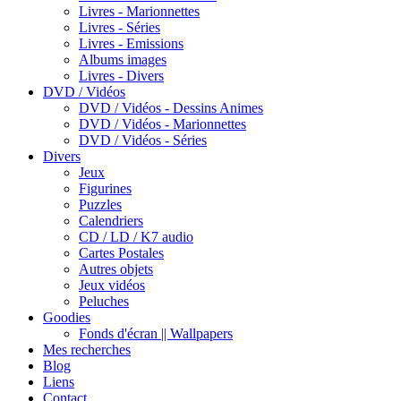
Livres - Marionnettes
Livres - Séries
Livres - Emissions
Albums images
Livres - Divers
DVD / Vidéos
DVD / Vidéos - Dessins Animes
DVD / Vidéos - Marionnettes
DVD / Vidéos - Séries
Divers
Jeux
Figurines
Puzzles
Calendriers
CD / LD / K7 audio
Cartes Postales
Autres objets
Jeux vidéos
Peluches
Goodies
Fonds d'écran || Wallpapers
Mes recherches
Blog
Liens
Contact