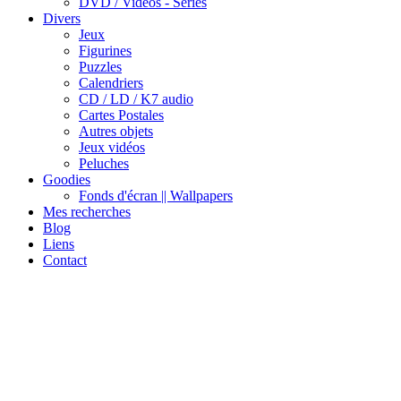
DVD / Vidéos - Séries
Divers
Jeux
Figurines
Puzzles
Calendriers
CD / LD / K7 audio
Cartes Postales
Autres objets
Jeux vidéos
Peluches
Goodies
Fonds d'écran || Wallpapers
Mes recherches
Blog
Liens
Contact