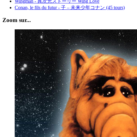
Wingman - 異次元ストーリー Wing Love
Conan, le fils du futur - 子 – 未来少年コナン (45 tours)
Zoom sur...