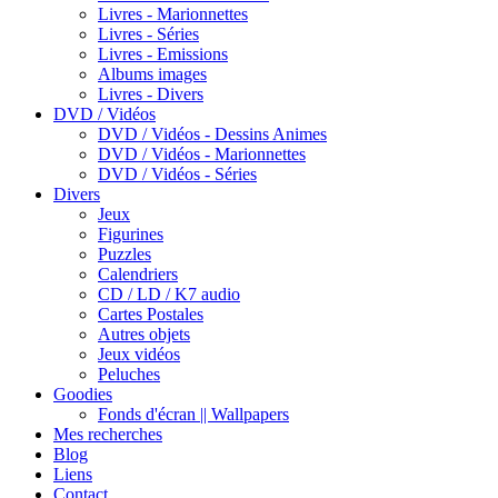
Livres - Marionnettes
Livres - Séries
Livres - Emissions
Albums images
Livres - Divers
DVD / Vidéos
DVD / Vidéos - Dessins Animes
DVD / Vidéos - Marionnettes
DVD / Vidéos - Séries
Divers
Jeux
Figurines
Puzzles
Calendriers
CD / LD / K7 audio
Cartes Postales
Autres objets
Jeux vidéos
Peluches
Goodies
Fonds d'écran || Wallpapers
Mes recherches
Blog
Liens
Contact