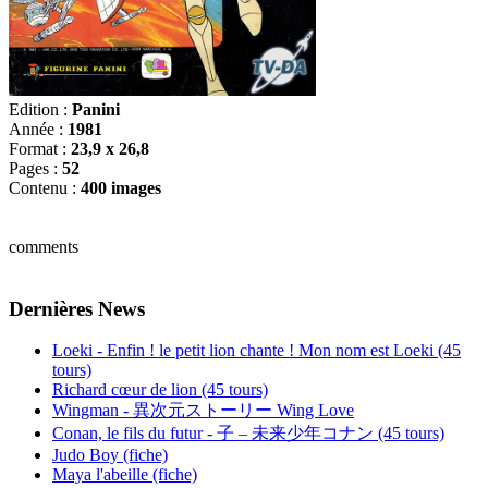
Edition :
Panini
Année :
1981
Format :
23,9 x 26,8
Pages :
52
Contenu :
400 images
comments
Dernières News
Loeki - Enfin ! le petit lion chante ! Mon nom est Loeki (45
tours)
Richard cœur de lion (45 tours)
Wingman - 異次元ストーリー Wing Love
Conan, le fils du futur - 子 – 未来少年コナン (45 tours)
Judo Boy (fiche)
Maya l'abeille (fiche)