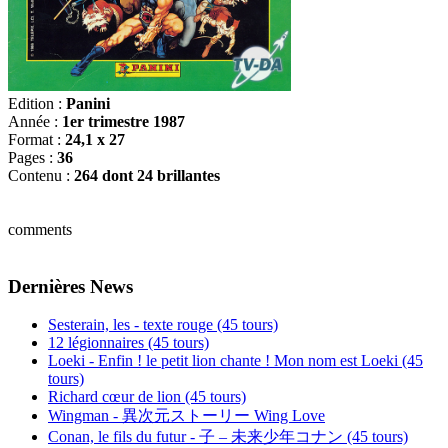
Edition :
Panini
Année :
1er trimestre 1987
Format :
24,1 x 27
Pages :
36
Contenu :
264 dont 24 brillantes
comments
Dernières News
Sesterain, les - texte rouge (45 tours)
12 légionnaires (45 tours)
Loeki - Enfin ! le petit lion chante ! Mon nom est Loeki (45
tours)
Richard cœur de lion (45 tours)
Wingman - 異次元ストーリー Wing Love
Conan, le fils du futur - 子 – 未来少年コナン (45 tours)