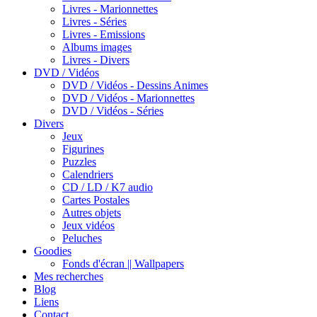
Livres - Marionnettes
Livres - Séries
Livres - Emissions
Albums images
Livres - Divers
DVD / Vidéos
DVD / Vidéos - Dessins Animes
DVD / Vidéos - Marionnettes
DVD / Vidéos - Séries
Divers
Jeux
Figurines
Puzzles
Calendriers
CD / LD / K7 audio
Cartes Postales
Autres objets
Jeux vidéos
Peluches
Goodies
Fonds d'écran || Wallpapers
Mes recherches
Blog
Liens
Contact