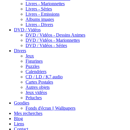
Livres - Marionnettes
Livres - Séries
Livres - Emissions
Albums images
Livres - Divers
DVD / Vidéos
DVD / Vidéos - Dessins Animes
DVD / Vidéos - Marionnettes
DVD / Vidéos - Séries
Divers
Jeux
Figurines
Puzzles
Calendriers
CD / LD / K7 audio
Cartes Postales
Autres objets
Jeux vidéos
Peluches
Goodies
Fonds d'écran || Wallpapers
Mes recherches
Blog
Liens
Contact