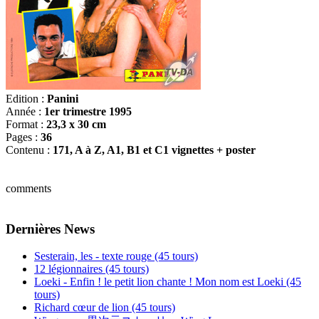
Edition :
Panini
Année :
1er trimestre 1995
Format :
23,3 x 30 cm
Pages :
36
Contenu :
171, A à Z, A1, B1 et C1 vignettes + poster
comments
Dernières News
Sesterain, les - texte rouge (45 tours)
12 légionnaires (45 tours)
Loeki - Enfin ! le petit lion chante ! Mon nom est Loeki (45
tours)
Richard cœur de lion (45 tours)