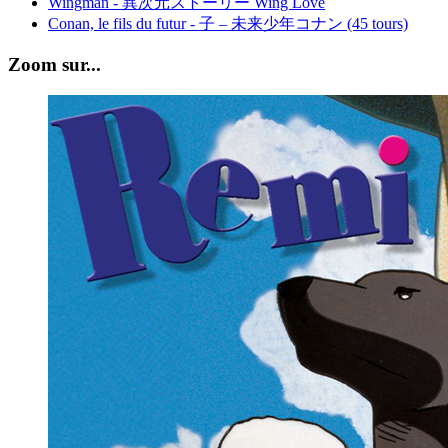
Wingman - 異次元ストーリー Wing Love
Conan, le fils du futur - 子 – 未来少年コナン (45 tours)
Zoom sur...