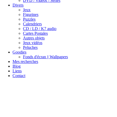
DVD / Vidéos - Séries
Divers
Jeux
Figurines
Puzzles
Calendriers
CD / LD / K7 audio
Cartes Postales
Autres objets
Jeux vidéos
Peluches
Goodies
Fonds d'écran || Wallpapers
Mes recherches
Blog
Liens
Contact