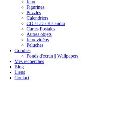
Jeux
Figurines
Puzzles
Calendriers
CD / LD / K7 audio
Cartes Postales
Autres objets
Jeux vidéos
Peluches
Goodies
Fonds d'écran || Wallpapers
Mes recherches
Blog
Liens
Contact