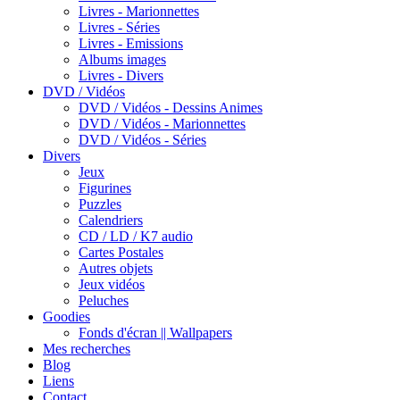
Livres - Marionnettes
Livres - Séries
Livres - Emissions
Albums images
Livres - Divers
DVD / Vidéos
DVD / Vidéos - Dessins Animes
DVD / Vidéos - Marionnettes
DVD / Vidéos - Séries
Divers
Jeux
Figurines
Puzzles
Calendriers
CD / LD / K7 audio
Cartes Postales
Autres objets
Jeux vidéos
Peluches
Goodies
Fonds d'écran || Wallpapers
Mes recherches
Blog
Liens
Contact