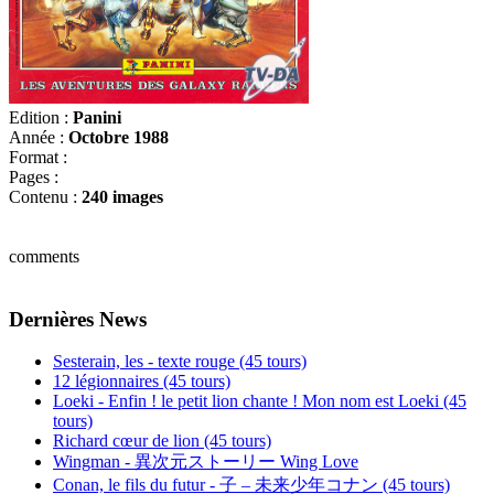
Edition :
Panini
Année :
Octobre 1988
Format :
Pages :
Contenu :
240 images
comments
Dernières News
Sesterain, les - texte rouge (45 tours)
12 légionnaires (45 tours)
Loeki - Enfin ! le petit lion chante ! Mon nom est Loeki (45
tours)
Richard cœur de lion (45 tours)
Wingman - 異次元ストーリー Wing Love
Conan, le fils du futur - 子 – 未来少年コナン (45 tours)