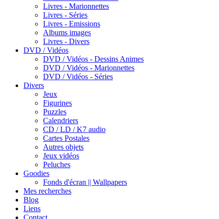
Livres - Marionnettes
Livres - Séries
Livres - Emissions
Albums images
Livres - Divers
DVD / Vidéos
DVD / Vidéos - Dessins Animes
DVD / Vidéos - Marionnettes
DVD / Vidéos - Séries
Divers
Jeux
Figurines
Puzzles
Calendriers
CD / LD / K7 audio
Cartes Postales
Autres objets
Jeux vidéos
Peluches
Goodies
Fonds d'écran || Wallpapers
Mes recherches
Blog
Liens
Contact