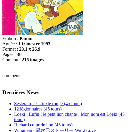
Edition :
Panini
Année :
1 trimestre 1993
Format :
23,1 x 26,9
Pages :
36
Contenu :
215 images
comments
Dernières News
Sesterain, les - texte rouge (45 tours)
12 légionnaires (45 tours)
Loeki - Enfin ! le petit lion chante ! Mon nom est Loeki (45
tours)
Richard cœur de lion (45 tours)
Wingman - 異次元ストーリー Wing Love